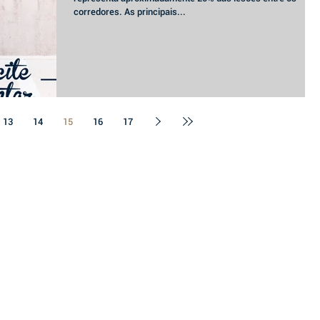
corredores. As principais...
13
14
15
16
17